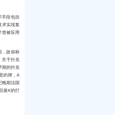
术手段包括
技术实现复
术曾被应用
同，故俗称
 关于扑克
早期的扑克
是的牌，A
纪晚期法国
后接K的打