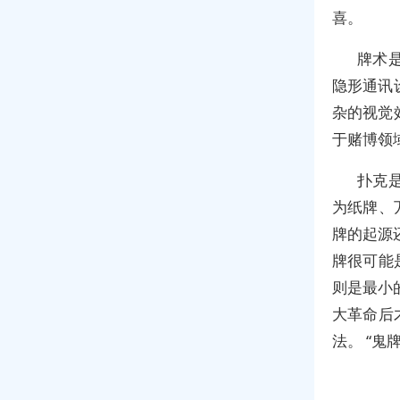
喜。
牌术
隐形通讯
杂的视觉
于赌博领域
扑克
为纸牌、
牌的起源
牌很可能
则是最小
大革命后
法。 “鬼